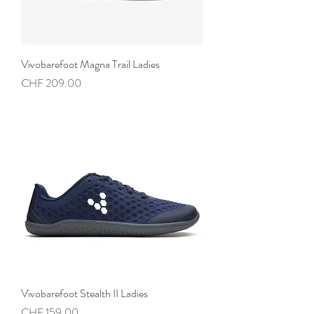
Vivobarefoot Magna Trail Ladies
Preis
CHF 209.00
Vivobarefoot Stealth II Ladies
Preis
CHF 159.00