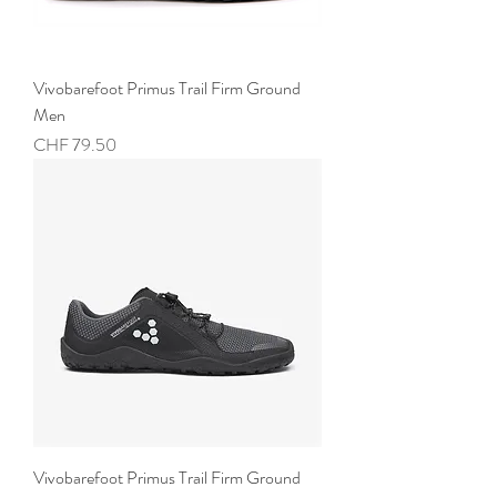
Vivobarefoot Primus Trail Firm Ground
Men
Preis
CHF 79.50
Vivobarefoot Primus Trail Firm Ground