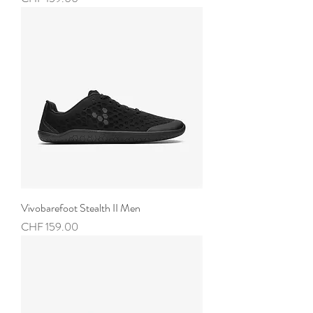
Vivobarefoot Stealth II Men
Preis
CHF 159.00