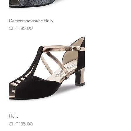
Damentanzschuhe Holly
Preis
CHF 185.00
Holly
Preis
CHF 185.00