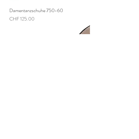
Damentanzschuhe 750-60
Preis
CHF 125.00
Damentanzschuhe Felice 3,4 Nappa
schwarz Comfort
Preis
CHF 175.00