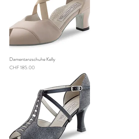
Damentanzschuhe Kelly
Preis
CHF 185.00