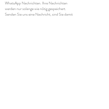
WhatsApp Nachrichten. Ihre Nachrichten
werden nur solange wie nötig gespeichert.
Senden Sie uns eine Nachricht, sind Sie damit
einverstanden, dass wir Ihre E-Mail Daten
erhalten.
Wie können deine Website-Besucher ihre
Zustimmung zurückziehen?
Wenn Sie nicht möchten, dass wir Ihre Daten
weiter verarbeiten, kontaktieren Sie uns bitte
per E-Mail unter info@tanzundtaichi.li
Tanz und Tai Chi
Startseite
Shop
Stundenplan Tanz