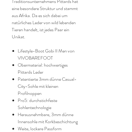
Traditionsunternehmens Pittards hat
eine besondere Struktur und stammt
aus Afrika. Da es sich dabei um
natürliches Leder von wild lebenden
Tieren handelt, ist jedes Paar ein
Unikat.
Lifestyle-Boot Gobi II Men von
VIVOBAREFOOT
Obermaterial: hochwertiges
Pittards Leder
Patentierte 3mm dünne Casual-
City-Sohle mit kleinen
Profilnoppen
Pro5: durchstichfeste
Sohlentechnologie
Herausnehmbare, 3mm dünne
Innensohle mit Korkbeschichtung
Weite, lockere Passform