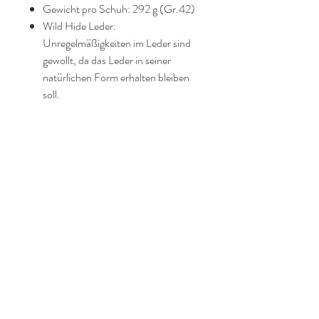
Gewicht pro Schuh: 292 g (Gr.42)
Wild Hide Leder:
Unregelmäßigkeiten im Leder sind
gewollt, da das Leder in seiner
natürlichen Form erhalten bleiben
soll.
SS2019
Zur Imprägnierung empfehlen
wir: Collonil Carbon Pro
Zur Pflege empfehlen wir: Fibertec
Shoe Wax
Dieses Modell fällt regulär aus.
Tanz und Tai Chi