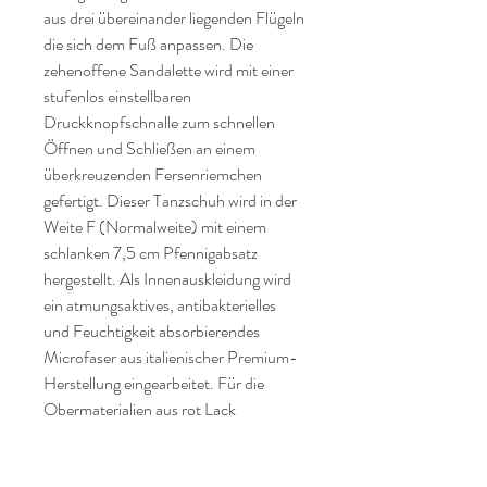
aus drei übereinander liegenden Flügeln
die sich dem Fuß anpassen. Die
zehenoffene Sandalette wird mit einer
stufenlos einstellbaren
Druckknopfschnalle zum schnellen
Öffnen und Schließen an einem
überkreuzenden Fersenriemchen
gefertigt. Dieser Tanzschuh wird in der
Weite F (Normalweite) mit einem
schlanken 7,5 cm Pfennigabsatz
hergestellt. Als Innenauskleidung wird
ein atmungsaktives, antibakterielles
und Feuchtigkeit absorbierendes
Microfaser aus italienischer Premium-
Herstellung eingearbeitet. Für die
Obermaterialien aus rot Lack
kombiniert mit schwarz Velourleder
werden hochwertige Materialien aus