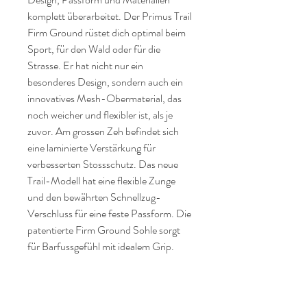
komplett überarbeitet. Der Primus Trail
Firm Ground rüstet dich optimal beim
Sport, für den Wald oder für die
Strasse. Er hat nicht nur ein
besonderes Design, sondern auch ein
innovatives Mesh-Obermaterial, das
noch weicher und flexibler ist, als je
zuvor. Am grossen Zeh befindet sich
eine laminierte Verstärkung für
verbesserten Stossschutz. Das neue
Trail-Modell hat eine flexible Zunge
und den bewährten Schnellzug-
Verschluss für eine feste Passform. Die
patentierte Firm Ground Sohle sorgt
für Barfussgefühl mit idealem Grip.
Das neue Modell ist jetzt noch leichter
als sein Vorgänger, das Must-Have für
alle Trailfans!