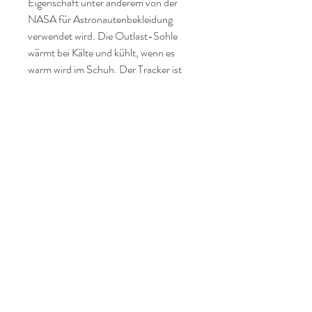
Eigenschaft unter anderem von der
NASA für Astronautenbekleidung
verwendet wird. Die Outlast-Sohle
wärmt bei Kälte und kühlt, wenn es
warm wird im Schuh. Der Tracker ist
mit grosser Sicherheit der leichteste
Wanderschuh auf dem Markt. Du wirst
das herrliche Gefühl von Freiheit bei
deinem nächsten Ausflug in die Natur
erleben und bist zugleich optimal
geschützt.
Tanz und Tai Chi
Startseite