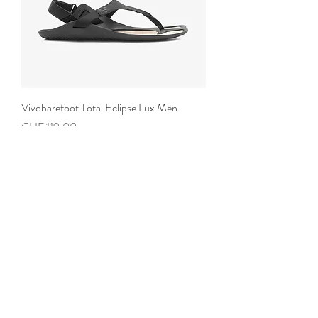
Vivobarefoot Total Eclipse Lux Men
Preis
CHF 119.00