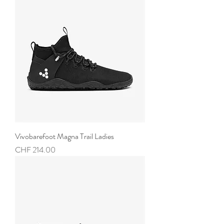
Vivobarefoot Magna Trail Ladies
Preis
CHF 214.00