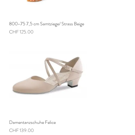
800-75 7,5 cm Samtziege/ Strass Beige
Preis
CHF 125.00
Damentanzschuhe Felice
Preis
CHF 139.00