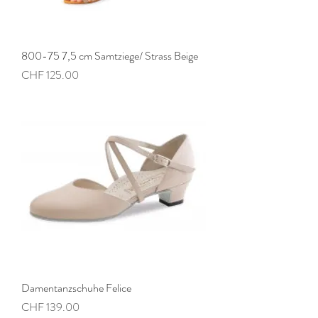
800-75 7,5 cm Samtziege/ Strass Beige
Preis
CHF 125.00
Damentanzschuhe Felice
Preis
CHF 139.00