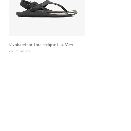
Vivobarefoot Total Eclipse Lux Men
Preis
CHF 119.00