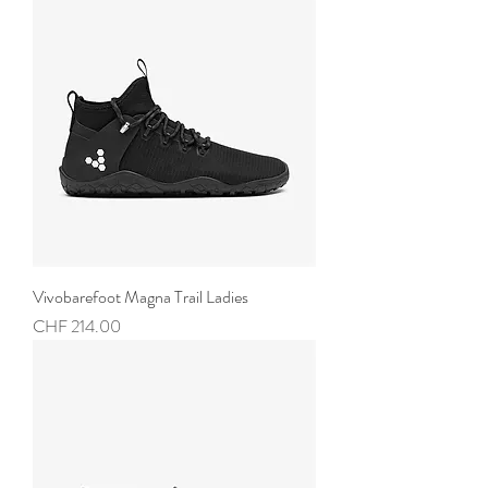
Vivobarefoot Magna Trail Ladies
Preis
CHF 214.00