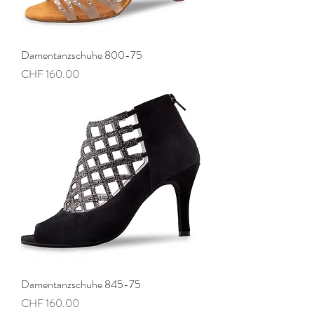
Damentanzschuhe 800-75
Preis
CHF 160.00
Damentanzschuhe 845-75
Preis
CHF 160.00