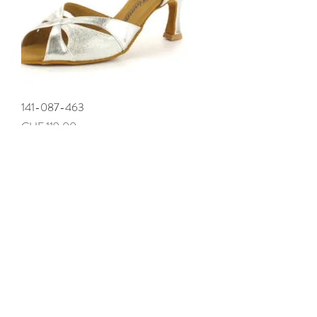
141-087-463
Preis
CHF 119.00