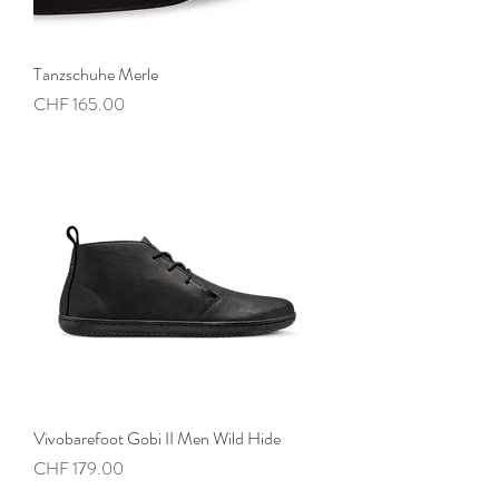
Tanzschuhe Merle
Preis
CHF 165.00
Vivobarefoot Gobi II Men Wild Hide
Preis
CHF 179.00