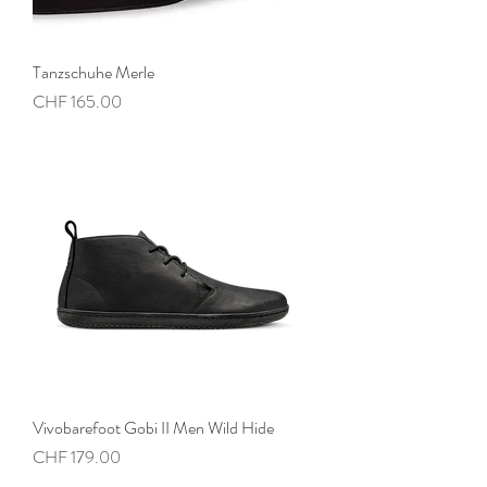
Tanzschuhe Merle
Preis
CHF 165.00
Vivobarefoot Gobi II Men Wild Hide
Preis
CHF 179.00