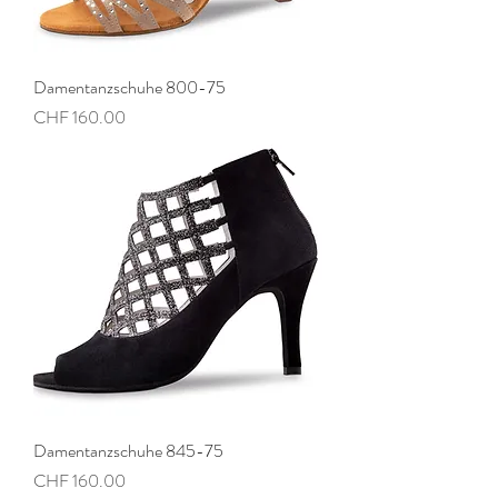
Damentanzschuhe 800-75
Preis
CHF 160.00
Damentanzschuhe 845-75
Preis
CHF 160.00