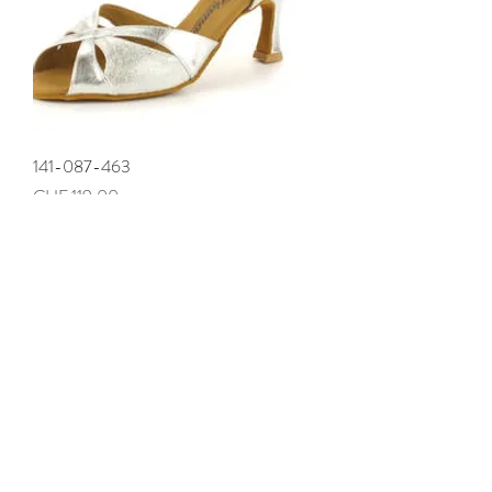
141-087-463
Preis
CHF 119.00